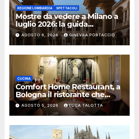
REGIONE LOMBARDIA
SPETTACOLI
Mostre da vedere a Milano a
luglio 2026: la guida
aggiornata
AGOSTO 6, 2026
GINEVRA PORTACCIO
CUCINA
Comfort Home Restaurant, a
Bologna il ristorante che
trasforma l’ospitalità in
AGOSTO 5, 2026
LUCA TALOTTA
un’esperienza di casa