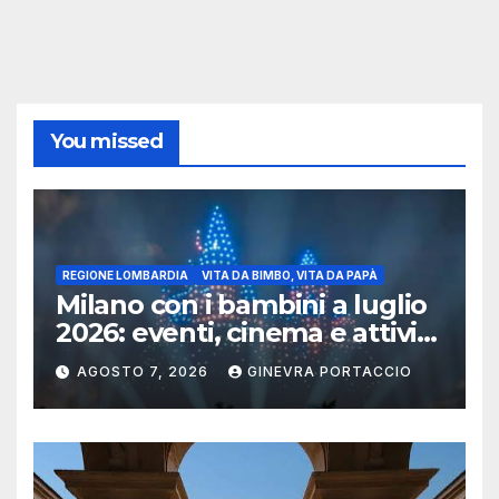
You missed
REGIONE LOMBARDIA
VITA DA BIMBO, VITA DA PAPÀ
Milano con i bambini a luglio
2026: eventi, cinema e attività
per famiglie
AGOSTO 7, 2026
GINEVRA PORTACCIO