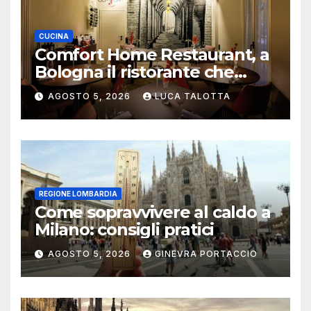
CUCINA
Comfort Home Restaurant, a
Bologna il ristorante che
trasforma l’ospitalità in
AGOSTO 5, 2026
LUCA TALOTTA
un’esperienza di casa
REGIONE LOMBARDIA
Come sopravvivere al caldo a
Milano: consigli pratici
AGOSTO 5, 2026
GINEVRA PORTACCIO