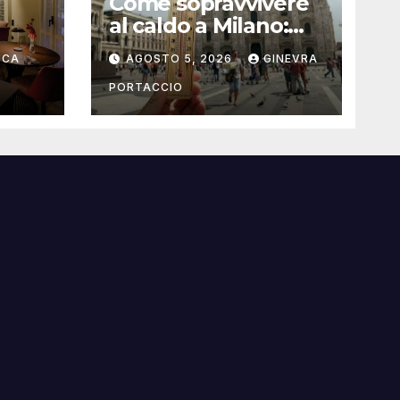
Come sopravvivere
al caldo a Milano:
rante
consigli pratici
UCA
AGOSTO 5, 2026
GINEVRA
PORTACCIO
i