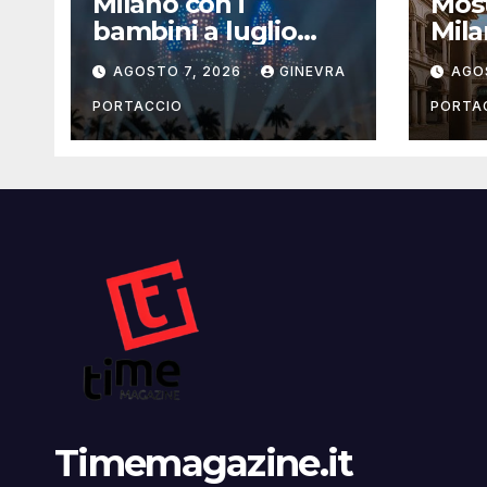
Milano con i
Most
bambini a luglio
Mila
2026: eventi, cinema
la g
AGOSTO 7, 2026
GINEVRA
AGO
e attività per
famiglie
PORTACCIO
PORTA
Timemagazine.it