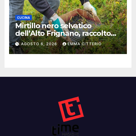
CUCINA
Mirtillo nero selvatico
dell’Alto Frignano, raccolto
buono e clima da monitorare
AGOSTO 6, 2026
EMMA CITTERIO