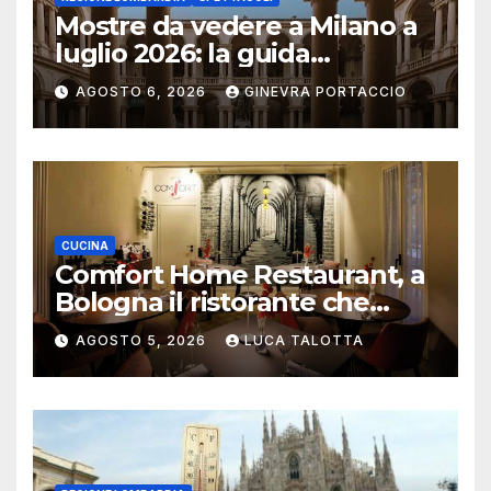
Mostre da vedere a Milano a
luglio 2026: la guida
aggiornata
AGOSTO 6, 2026
GINEVRA PORTACCIO
CUCINA
Comfort Home Restaurant, a
Bologna il ristorante che
trasforma l’ospitalità in
AGOSTO 5, 2026
LUCA TALOTTA
un’esperienza di casa