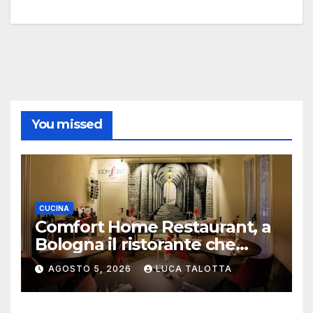
You missed
CUCINA
Comfort Home Restaurant, a
Bologna il ristorante che
trasforma l’ospitalità in
AGOSTO 5, 2026
LUCA TALOTTA
un’esperienza di casa