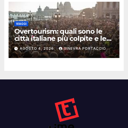
VIAGGI
Overtourism: quali sono le
città italiane più colpite e le
alternative da scegliere
AGOSTO 4, 2026
GINEVRA PORTACCIO