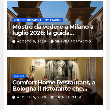
REGIONE LOMBARDIA
SPETTACOLI
Mostre da vedere a Milano a
luglio 2026: la guida
aggiornata
AGOSTO 6, 2026
GINEVRA PORTACCIO
CUCINA
Comfort Home Restaurant, a
Bologna il ristorante che
trasforma l’ospitalità in
AGOSTO 5, 2026
LUCA TALOTTA
un’esperienza di casa