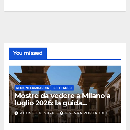
You missed
REGIONE LOMBARDIA
SPETTACOLI
Mostre da vedere a Milano a
luglio 2026: la guida
aggiornata
AGOSTO 6, 2026
GINEVRA PORTACCIO