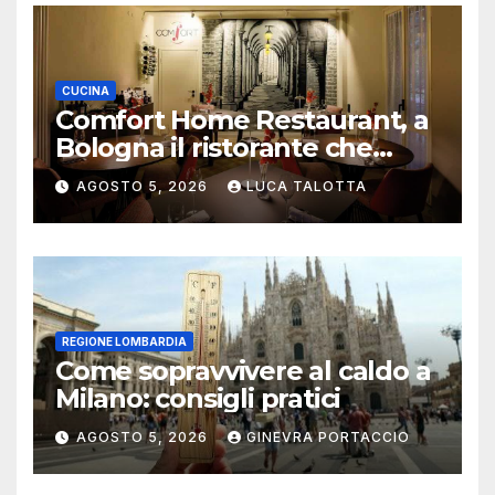
CUCINA
Comfort Home Restaurant, a
Bologna il ristorante che
trasforma l’ospitalità in
AGOSTO 5, 2026
LUCA TALOTTA
un’esperienza di casa
REGIONE LOMBARDIA
Come sopravvivere al caldo a
Milano: consigli pratici
AGOSTO 5, 2026
GINEVRA PORTACCIO