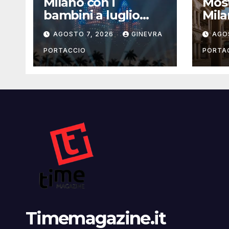
Milano con i
Most
bambini a luglio
Mila
2026: eventi, cinema
la g
AGOSTO 7, 2026
GINEVRA
AGO
e attività per
famiglie
PORTACCIO
PORTA
Timemagazine.it