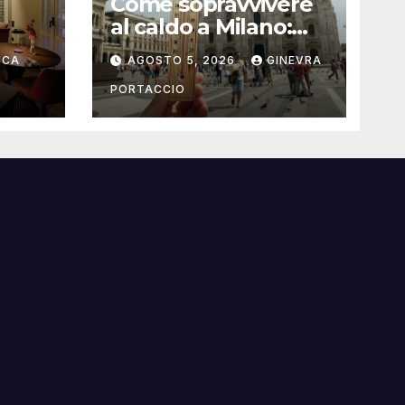
Come sopravvivere
al caldo a Milano:
rante
consigli pratici
UCA
AGOSTO 5, 2026
GINEVRA
PORTACCIO
i