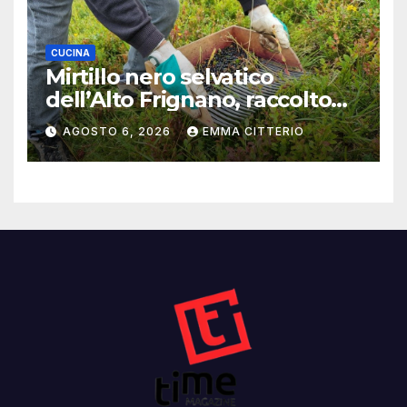
CUCINA
Mirtillo nero selvatico
dell’Alto Frignano, raccolto
buono e clima da monitorare
AGOSTO 6, 2026
EMMA CITTERIO