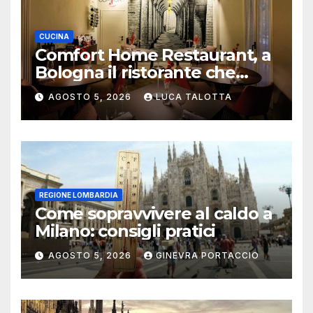
CUCINA
Comfort Home Restaurant, a
Bologna il ristorante che
trasforma l’ospitalità in
AGOSTO 5, 2026
LUCA TALOTTA
un’esperienza di casa
REGIONE LOMBARDIA
Come sopravvivere al caldo a
Milano: consigli pratici
AGOSTO 5, 2026
GINEVRA PORTACCIO