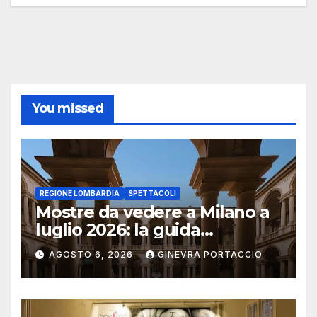
You missed
REGIONE LOMBARDIA
SPETTACOLI
Mostre da vedere a Milano a
luglio 2026: la guida
aggiornata
AGOSTO 6, 2026
GINEVRA PORTACCIO