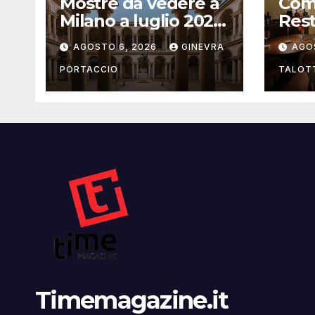
Mostre da vedere a
Com
Milano a luglio 2026:
Rest
la guida aggiornata
Bolo
AGOSTO 6, 2026
GINEVRA
AGO
che 
l’osp
PORTACCIO
TALOT
un’e
cas
Timemagazine.it