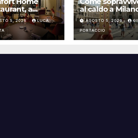
fort Home
Come sopravviv
aurant, a
al caldo a Milan
gna il ristorante
consigli pratici
STO 5, 2026
LUCA
AGOSTO 5, 2026
G
trasforma
italità in
TA
PORTACCIO
sperienza di
a