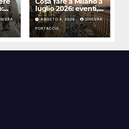
ere
Cosa fare a Milano a
o:
luglio 2026: eventi,
concerti e mostre
INEVRA
AGOSTO 4, 2026
GINEVRA
PORTACCIO