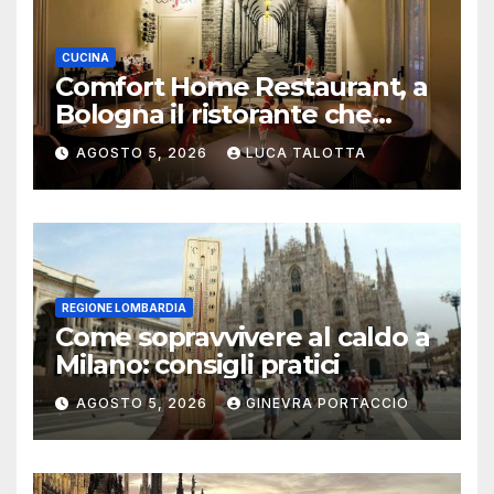
CUCINA
Comfort Home Restaurant, a
Bologna il ristorante che
trasforma l’ospitalità in
AGOSTO 5, 2026
LUCA TALOTTA
un’esperienza di casa
REGIONE LOMBARDIA
Come sopravvivere al caldo a
Milano: consigli pratici
AGOSTO 5, 2026
GINEVRA PORTACCIO