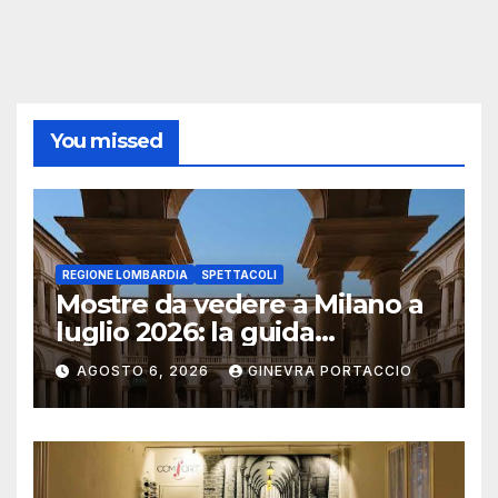
You missed
REGIONE LOMBARDIA
SPETTACOLI
Mostre da vedere a Milano a
luglio 2026: la guida
aggiornata
AGOSTO 6, 2026
GINEVRA PORTACCIO