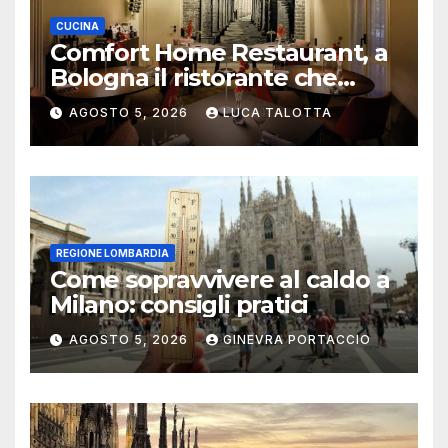
CUCINA
Comfort Home Restaurant, a
Bologna il ristorante che
trasforma l’ospitalità in
AGOSTO 5, 2026
LUCA TALOTTA
un’esperienza di casa
REGIONE LOMBARDIA
Come sopravvivere al caldo a
Milano: consigli pratici
AGOSTO 5, 2026
GINEVRA PORTACCIO