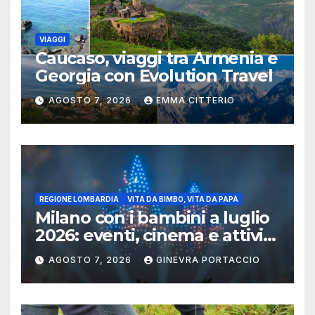
VIAGGI
Caucaso, viaggi tra Armenia e
Georgia con Evolution Travel
AGOSTO 7, 2026
EMMA CITTERIO
REGIONE LOMBARDIA
VITA DA BIMBO, VITA DA PAPÀ
Milano con i bambini a luglio
2026: eventi, cinema e attività
per famiglie
AGOSTO 7, 2026
GINEVRA PORTACCIO