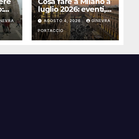
ere
Cosa fare a Milano a
o:
luglio 2026: eventi,
concerti e mostre
INEVRA
AGOSTO 4, 2026
GINEVRA
PORTACCIO