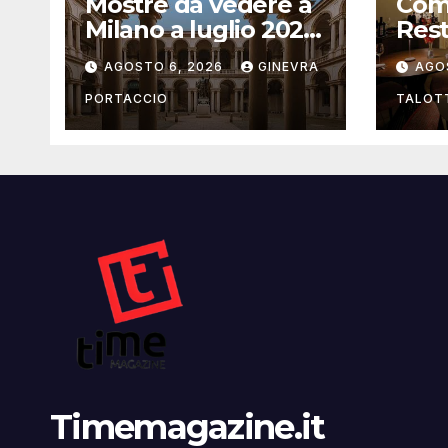
Mostre da vedere a
Com
Milano a luglio 2026:
Rest
la guida aggiornata
Bolo
AGOSTO 6, 2026
GINEVRA
AGO
che 
l’osp
PORTACCIO
TALOT
un’e
cas
Timemagazine.it