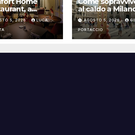
fort Home
Come sopravviv
aurant, a
al caldo a Milan
gna il ristorante
consigli pratici
STO 5, 2026
LUCA
AGOSTO 5, 2026
G
trasforma
italità in
TA
PORTACCIO
sperienza di
a