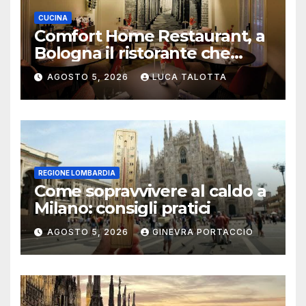
CUCINA
Comfort Home Restaurant, a
Bologna il ristorante che
trasforma l’ospitalità in
AGOSTO 5, 2026
LUCA TALOTTA
un’esperienza di casa
REGIONE LOMBARDIA
Come sopravvivere al caldo a
Milano: consigli pratici
AGOSTO 5, 2026
GINEVRA PORTACCIO