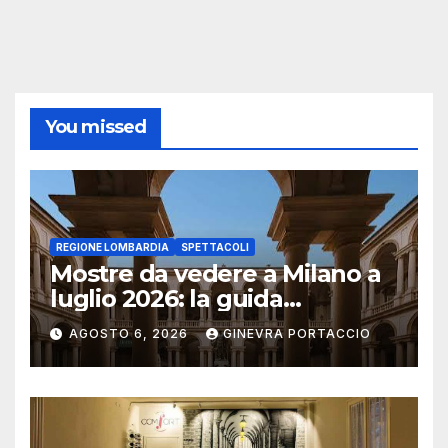
You missed
REGIONE LOMBARDIA
SPETTACOLI
Mostre da vedere a Milano a
luglio 2026: la guida
aggiornata
AGOSTO 6, 2026
GINEVRA PORTACCIO