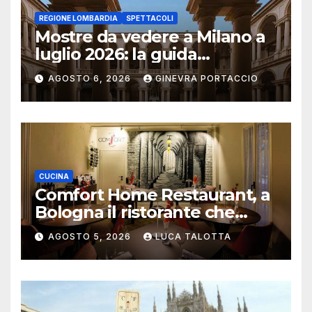
REGIONE LOMBARDIA
SPETTACOLI
Mostre da vedere a Milano a
luglio 2026: la guida
aggiornata
AGOSTO 6, 2026
GINEVRA PORTACCIO
CUCINA
Comfort Home Restaurant, a
Bologna il ristorante che
trasforma l’ospitalità in
AGOSTO 5, 2026
LUCA TALOTTA
un’esperienza di casa