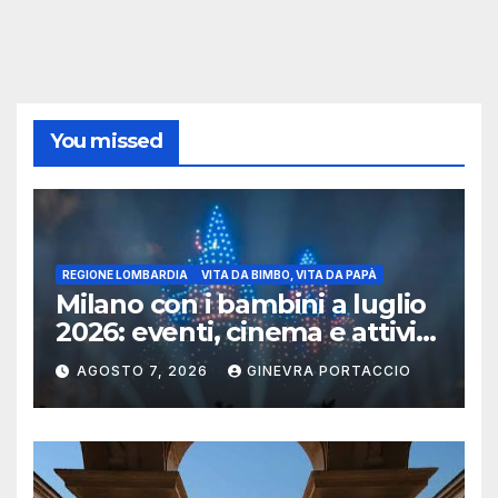
You missed
REGIONE LOMBARDIA
VITA DA BIMBO, VITA DA PAPÀ
Milano con i bambini a luglio
2026: eventi, cinema e attività
per famiglie
AGOSTO 7, 2026
GINEVRA PORTACCIO