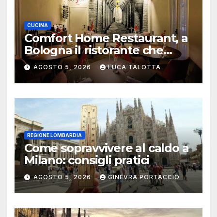
CUCINA
Comfort Home Restaurant, a
Bologna il ristorante che
trasforma l’ospitalità in
AGOSTO 5, 2026
LUCA TALOTTA
un’esperienza di casa
REGIONE LOMBARDIA
Come sopravvivere al caldo a
Milano: consigli pratici
AGOSTO 5, 2026
GINEVRA PORTACCIO