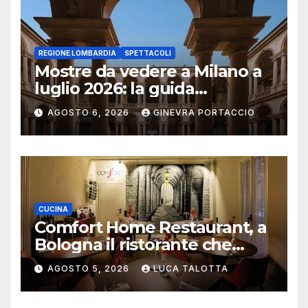
REGIONE LOMBARDIA
SPETTACOLI
Mostre da vedere a Milano a
luglio 2026: la guida
aggiornata
AGOSTO 6, 2026
GINEVRA PORTACCIO
CUCINA
Comfort Home Restaurant, a
Bologna il ristorante che
trasforma l’ospitalità in
AGOSTO 5, 2026
LUCA TALOTTA
un’esperienza di casa