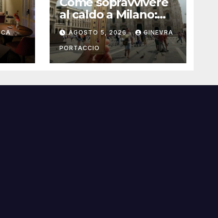
Come sopravvivere
al caldo a Milano:
rante
consigli pratici
UCA
AGOSTO 5, 2026
GINEVRA
PORTACCIO
i