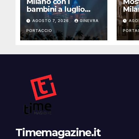
Milano con i
Most
bambini a luglio
Mila
2026: eventi, cinema
la g
AGOSTO 7, 2026
GINEVRA
AGO
e attività per
famiglie
PORTACCIO
PORTA
Timemagazine.it