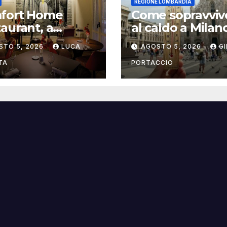
REGIONE LOMBARDIA
fort Home
Come sopravviv
aurant, a
al caldo a Milan
gna il ristorante
consigli pratici
STO 5, 2026
LUCA
AGOSTO 5, 2026
G
trasforma
italità in
TA
PORTACCIO
sperienza di
a