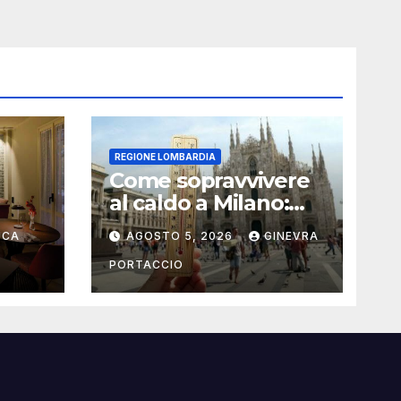
REGIONE LOMBARDIA
Come sopravvivere
al caldo a Milano:
rante
consigli pratici
UCA
AGOSTO 5, 2026
GINEVRA
PORTACCIO
i