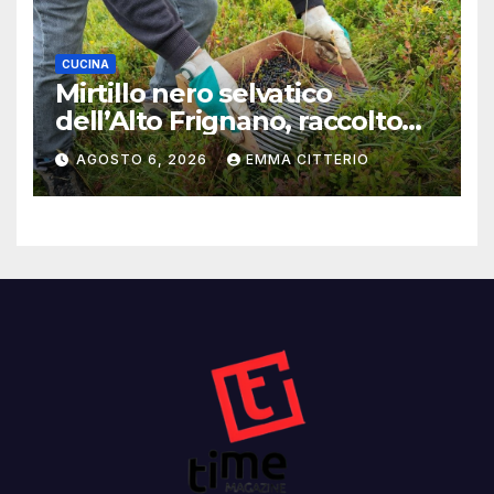
CUCINA
Mirtillo nero selvatico
dell’Alto Frignano, raccolto
buono e clima da monitorare
AGOSTO 6, 2026
EMMA CITTERIO