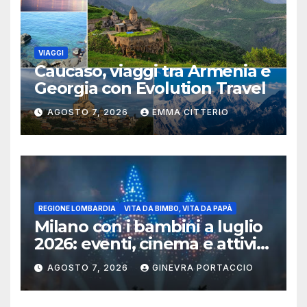
VIAGGI
Caucaso, viaggi tra Armenia e
Georgia con Evolution Travel
AGOSTO 7, 2026
EMMA CITTERIO
REGIONE LOMBARDIA
VITA DA BIMBO, VITA DA PAPÀ
Milano con i bambini a luglio
2026: eventi, cinema e attività
per famiglie
AGOSTO 7, 2026
GINEVRA PORTACCIO