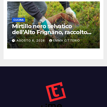
CUCINA
Mirtillo nero selvatico
dell’Alto Frignano, raccolto
buono e clima da monitorare
AGOSTO 6, 2026
EMMA CITTERIO