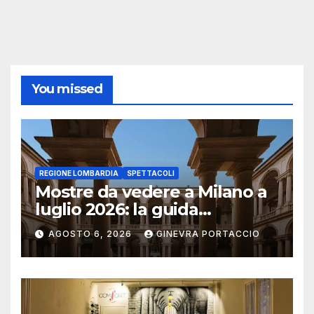
You missed
REGIONE LOMBARDIA
SPETTACOLI
Mostre da vedere a Milano a
luglio 2026: la guida
aggiornata
AGOSTO 6, 2026
GINEVRA PORTACCIO