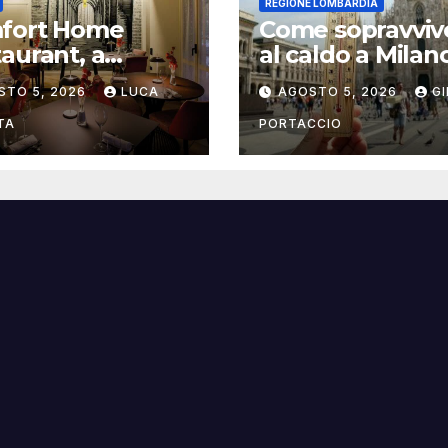
REGIONE LOMBARDIA
fort Home
Come sopravviv
aurant, a
al caldo a Milan
gna il ristorante
consigli pratici
STO 5, 2026
LUCA
AGOSTO 5, 2026
G
trasforma
italità in
TA
PORTACCIO
sperienza di
a