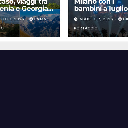
aso, viaggi tra
Milano con i
nia e Georgia
bambini a luglio
Evolution Travel
2026: eventi, c
STO 7, 2026
EMMA
AGOSTO 7, 2026
G
e attività per
famiglie
IO
PORTACCIO