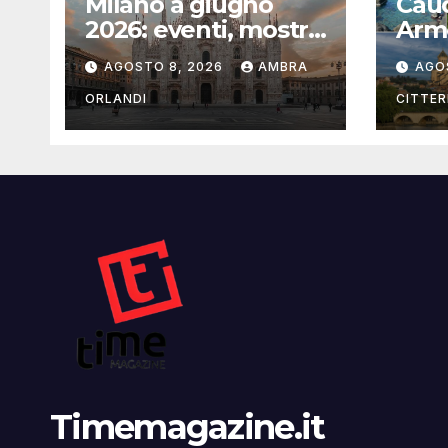
Milano a giugno
Cauc
2026: eventi, mostre
Arme
e luoghi da scoprire
con 
AGOSTO 8, 2026
AMBRA
AGO
ORLANDI
CITTER
Timemagazine.it