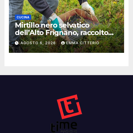
CUCINA
Mirtillo nero selvatico
dell’Alto Frignano, raccolto
buono e clima da monitorare
AGOSTO 6, 2026
EMMA CITTERIO