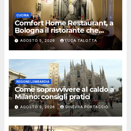
CUCINA
Comfort Home Restaurant, a
Bologna il ristorante che
trasforma l’ospitalità in
AGOSTO 5, 2026
LUCA TALOTTA
un’esperienza di casa
REGIONE LOMBARDIA
Come sopravvivere al caldo a
Milano: consigli pratici
AGOSTO 5, 2026
GINEVRA PORTACCIO