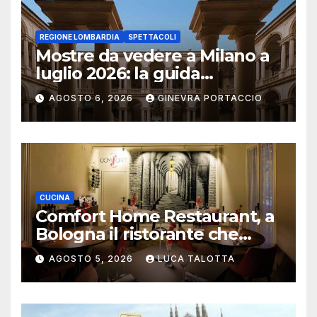
REGIONE LOMBARDIA
SPETTACOLI
Mostre da vedere a Milano a
luglio 2026: la guida
aggiornata
AGOSTO 6, 2026
GINEVRA PORTACCIO
CUCINA
Comfort Home Restaurant, a
Bologna il ristorante che
trasforma l’ospitalità in
AGOSTO 5, 2026
LUCA TALOTTA
un’esperienza di casa