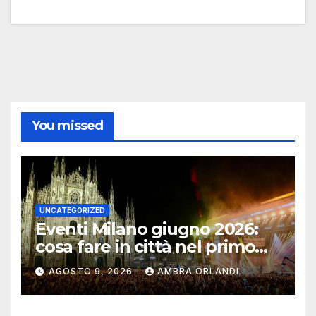
You missed
UNCATEGORIZED
Eventi Milano giugno 2026:
cosa fare in città nel primo
mese d’estate
AGOSTO 9, 2026
AMBRA ORLANDI