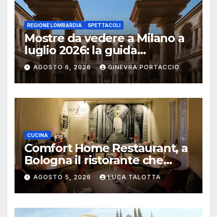
REGIONE LOMBARDIA
SPETTACOLI
Mostre da vedere a Milano a
luglio 2026: la guida
aggiornata
AGOSTO 6, 2026
GINEVRA PORTACCIO
CUCINA
Comfort Home Restaurant, a
Bologna il ristorante che
trasforma l’ospitalità in
AGOSTO 5, 2026
LUCA TALOTTA
un’esperienza di casa