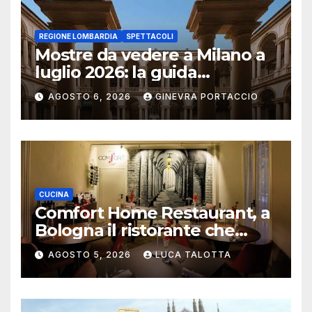
REGIONE LOMBARDIA
SPETTACOLI
Mostre da vedere a Milano a
luglio 2026: la guida
aggiornata
AGOSTO 6, 2026
GINEVRA PORTACCIO
CUCINA
Comfort Home Restaurant, a
Bologna il ristorante che
trasforma l’ospitalità in
AGOSTO 5, 2026
LUCA TALOTTA
un’esperienza di casa