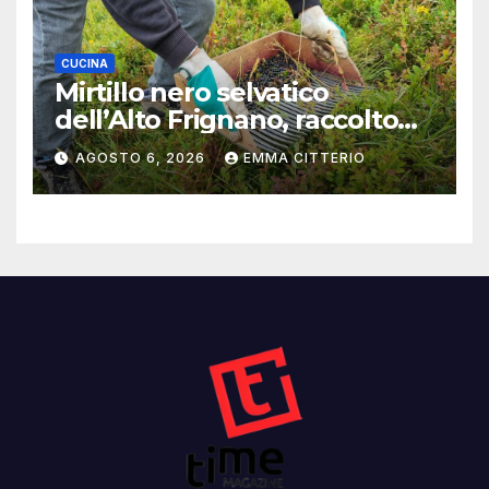
CUCINA
Mirtillo nero selvatico
dell’Alto Frignano, raccolto
buono e clima da monitorare
AGOSTO 6, 2026
EMMA CITTERIO