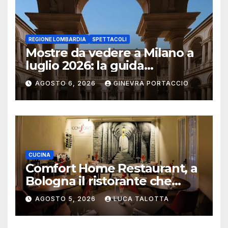
REGIONE LOMBARDIA
SPETTACOLI
Mostre da vedere a Milano a
luglio 2026: la guida
aggiornata
AGOSTO 6, 2026
GINEVRA PORTACCIO
CUCINA
Comfort Home Restaurant, a
Bologna il ristorante che
trasforma l’ospitalità in
AGOSTO 5, 2026
LUCA TALOTTA
un’esperienza di casa