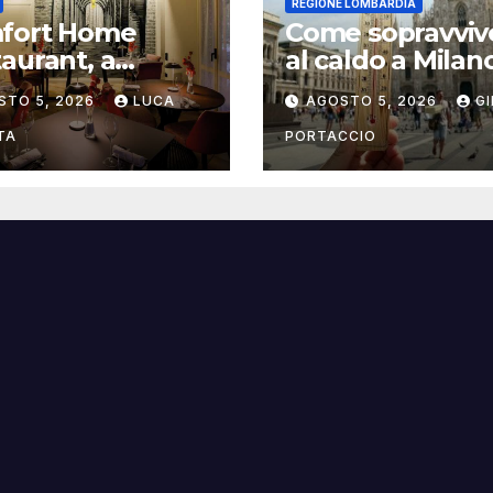
REGIONE LOMBARDIA
fort Home
Come sopravviv
aurant, a
al caldo a Milan
gna il ristorante
consigli pratici
STO 5, 2026
LUCA
AGOSTO 5, 2026
G
trasforma
italità in
TA
PORTACCIO
sperienza di
a