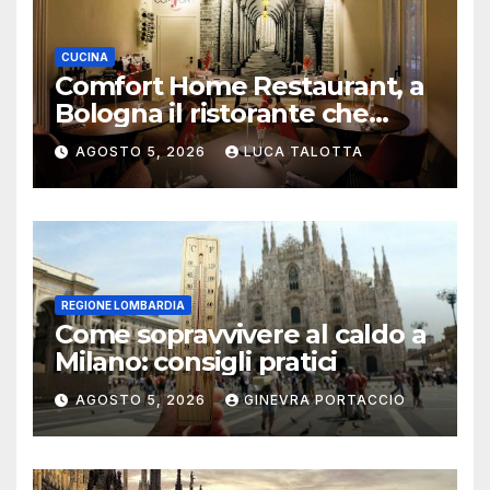
CUCINA
Comfort Home Restaurant, a
Bologna il ristorante che
trasforma l’ospitalità in
AGOSTO 5, 2026
LUCA TALOTTA
un’esperienza di casa
REGIONE LOMBARDIA
Come sopravvivere al caldo a
Milano: consigli pratici
AGOSTO 5, 2026
GINEVRA PORTACCIO