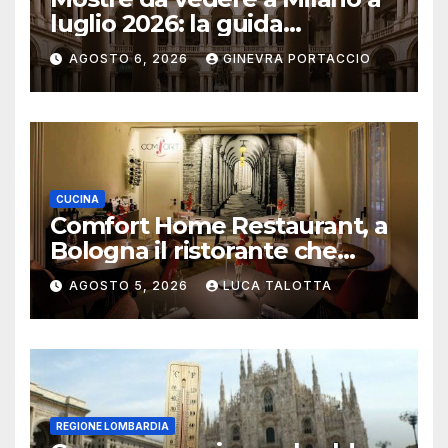
luglio 2026: la guida
aggiornata
AGOSTO 6, 2026
GINEVRA PORTACCIO
CUCINA
Comfort Home Restaurant, a
Bologna il ristorante che
trasforma l’ospitalità in
AGOSTO 5, 2026
LUCA TALOTTA
un’esperienza di casa
REGIONE LOMBARDIA