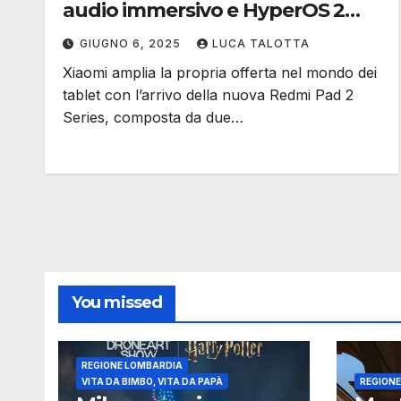
audio immersivo e HyperOS 2
per un intrattenimento senza
GIUGNO 6, 2025
LUCA TALOTTA
limiti
Xiaomi amplia la propria offerta nel mondo dei
tablet con l’arrivo della nuova Redmi Pad 2
Series, composta da due…
You missed
REGIONE LOMBARDIA
VITA DA BIMBO, VITA DA PAPÀ
REGION