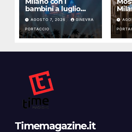
Milano con i
Most
bambini a luglio
Mila
2026: eventi, cinema
la g
AGOSTO 7, 2026
GINEVRA
AGO
e attività per
famiglie
PORTACCIO
PORTA
Timemagazine.it