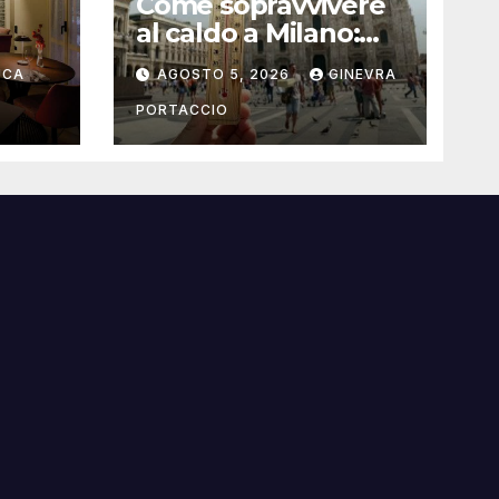
Come sopravvivere
al caldo a Milano:
rante
consigli pratici
UCA
AGOSTO 5, 2026
GINEVRA
PORTACCIO
i