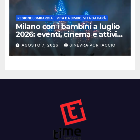
REGIONE LOMBARDIA
VITA DA BIMBO, VITA DA PAPÀ
Milano con i bambini a luglio
2026: eventi, cinema e attività
per famiglie
AGOSTO 7, 2026
GINEVRA PORTACCIO