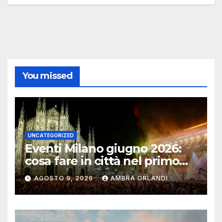
You missed
UNCATEGORIZED
Eventi Milano giugno 2026:
cosa fare in città nel primo
mese d’estate
AGOSTO 9, 2026
AMBRA ORLANDI