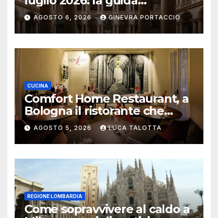
luglio 2026: la guida
aggiornata
AGOSTO 6, 2026
GINEVRA PORTACCIO
CUCINA
Comfort Home Restaurant, a
Bologna il ristorante che
trasforma l’ospitalità in
AGOSTO 5, 2026
LUCA TALOTTA
un’esperienza di casa
REGIONE LOMBARDIA
Come sopravvivere al caldo a