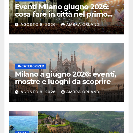
Eventi Milano giugno 2026:
cosa fare in città nel primo
mese d’estate
AGOSTO 9, 2026
AMBRA ORLANDI
UNCATEGORIZED
Milano a giugno 2026: eventi,
mostre e luoghi da scoprire
AGOSTO 8, 2026
AMBRA ORLANDI