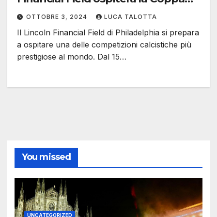
del Mondo per Club FIFA 2025
OTTOBRE 3, 2024
LUCA TALOTTA
Il Lincoln Financial Field di Philadelphia si prepara
a ospitare una delle competizioni calcistiche più
prestigiose al mondo. Dal 15…
You missed
UNCATEGORIZED