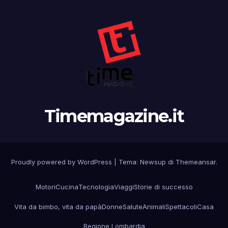
Timemagazine.it
Proudly powered by WordPress
|
Tema:
Newsup
di
Themeansar
.
Motori
Cucina
Tecnologia
Viaggi
Storie di successo
Vita da bimbo, vita da papà
Donne
Salute
Animali
Spettacoli
Casa
Regione Lombardia