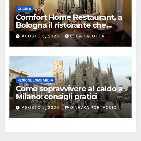
CUCINA
Comfort Home Restaurant, a
Bologna il ristorante che
trasforma l’ospitalità in
AGOSTO 5, 2026
LUCA TALOTTA
un’esperienza di casa
REGIONE LOMBARDIA
Come sopravvivere al caldo a
Milano: consigli pratici
AGOSTO 5, 2026
GINEVRA PORTACCIO