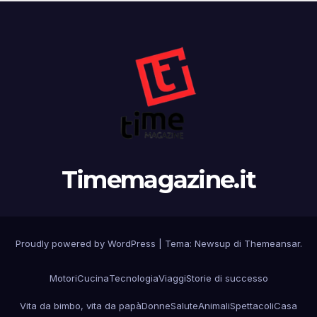
Timemagazine.it
Proudly powered by WordPress
|
Tema:
Newsup
di
Themeansar
.
Motori
Cucina
Tecnologia
Viaggi
Storie di successo
Vita da bimbo, vita da papà
Donne
Salute
Animali
Spettacoli
Casa