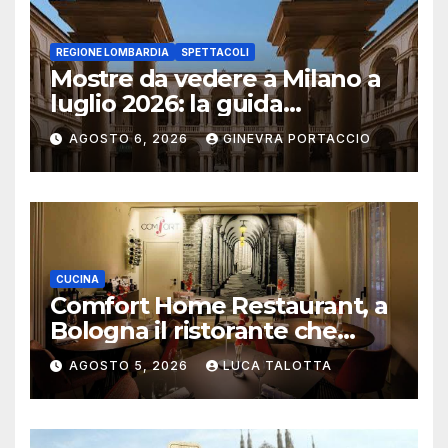
REGIONE LOMBARDIA
SPETTACOLI
Mostre da vedere a Milano a
luglio 2026: la guida
aggiornata
AGOSTO 6, 2026
GINEVRA PORTACCIO
CUCINA
Comfort Home Restaurant, a
Bologna il ristorante che
trasforma l’ospitalità in
AGOSTO 5, 2026
LUCA TALOTTA
un’esperienza di casa