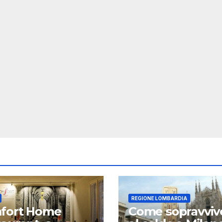
REGIONE LOMBARDIA
fort Home
Come sopravviv