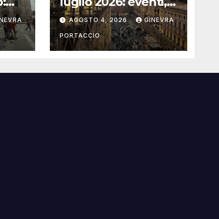
o:
luglio 2026: eventi,
concerti e mostre
INEVRA
AGOSTO 4, 2026
GINEVRA
PORTACCIO