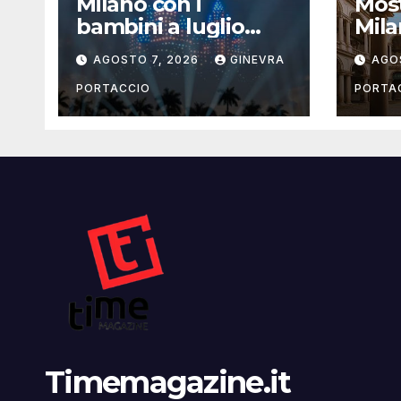
Milano con i
Most
bambini a luglio
Mila
2026: eventi, cinema
la g
AGOSTO 7, 2026
GINEVRA
AGO
e attività per
famiglie
PORTACCIO
PORTA
Timemagazine.it