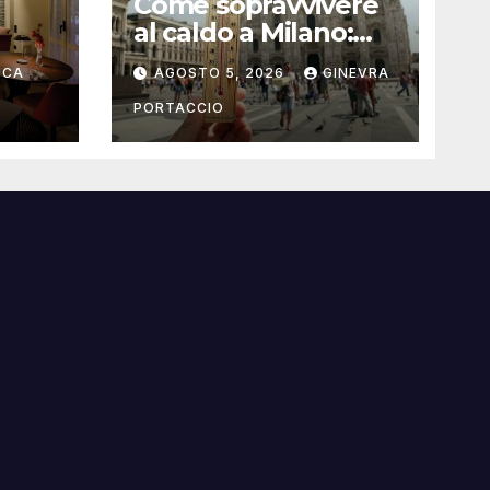
Come sopravvivere
al caldo a Milano:
rante
consigli pratici
UCA
AGOSTO 5, 2026
GINEVRA
PORTACCIO
i