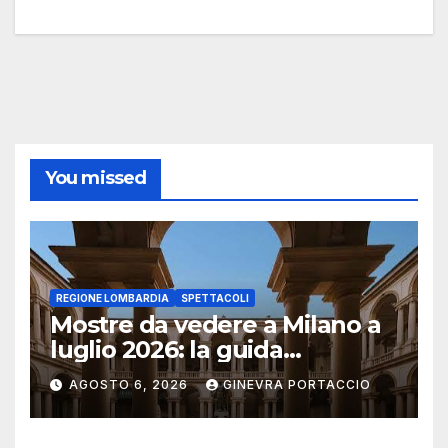
You missed
REGIONE LOMBARDIA
SPETTACOLI
Mostre da vedere a Milano a
luglio 2026: la guida
aggiornata
AGOSTO 6, 2026
GINEVRA PORTACCIO