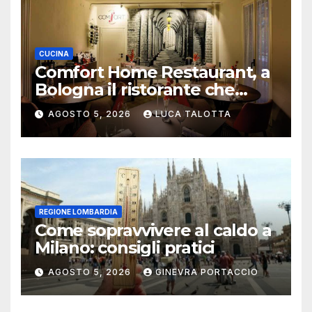
CUCINA
Comfort Home Restaurant, a
Bologna il ristorante che
trasforma l’ospitalità in
AGOSTO 5, 2026
LUCA TALOTTA
un’esperienza di casa
REGIONE LOMBARDIA
Come sopravvivere al caldo a
Milano: consigli pratici
AGOSTO 5, 2026
GINEVRA PORTACCIO