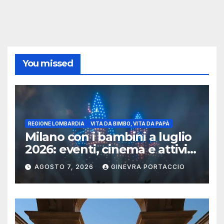
You missed
REGIONE LOMBARDIA
VITA DA BIMBO, VITA DA PAPÀ
Milano con i bambini a luglio
2026: eventi, cinema e attività
per famiglie
AGOSTO 7, 2026
GINEVRA PORTACCIO