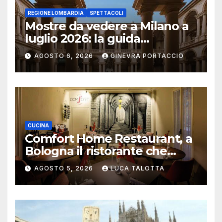
REGIONE LOMBARDIA
SPETTACOLI
Mostre da vedere a Milano a
luglio 2026: la guida
aggiornata
AGOSTO 6, 2026
GINEVRA PORTACCIO
CUCINA
Comfort Home Restaurant, a
Bologna il ristorante che
trasforma l’ospitalità in
AGOSTO 5, 2026
LUCA TALOTTA
un’esperienza di casa