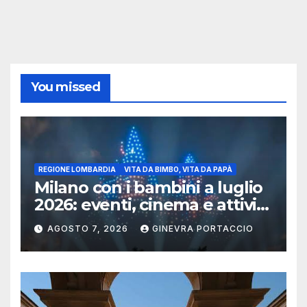
You missed
REGIONE LOMBARDIA
VITA DA BIMBO, VITA DA PAPÀ
Milano con i bambini a luglio
2026: eventi, cinema e attività
per famiglie
AGOSTO 7, 2026
GINEVRA PORTACCIO