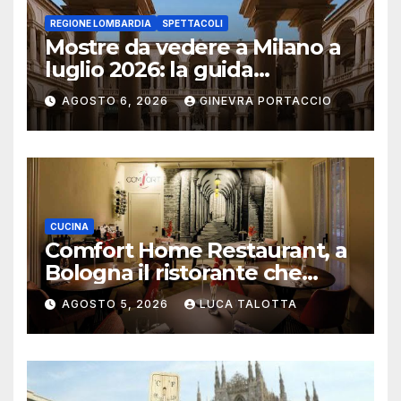
REGIONE LOMBARDIA
SPETTACOLI
Mostre da vedere a Milano a
luglio 2026: la guida
aggiornata
AGOSTO 6, 2026
GINEVRA PORTACCIO
CUCINA
Comfort Home Restaurant, a
Bologna il ristorante che
trasforma l’ospitalità in
AGOSTO 5, 2026
LUCA TALOTTA
un’esperienza di casa